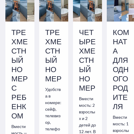
ТРЕ
ТРЕ
ЧЕТ
КОМ
ХМЕ
ХМЕ
ЫРЕ
НАТ
СТН
СТН
ХМЕ
А
ЫЙ
ЫЙ
СТН
ДЛЯ
НО
НО
ЫЙ
ОДН
МЕР
МЕР
НО
ОГО
С
МЕР
РОД
Удобств
РЕБ
ИТЕ
а в
Вмести
номере:
ЕНК
ЛЯ
мость: 2
сейф,
взрослы
ОМ
телевиз
Вмести
х и 2
ор,
мость: 1
детей до
Вмести
телефо
взрослы
12 лет. В
мость —