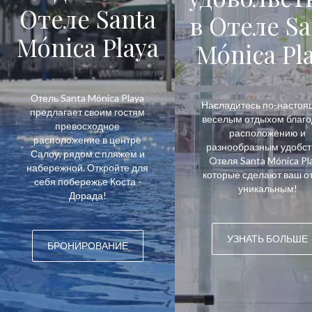
Oтеле Santa
в Oтеле Sa
Mónica Playa
Mónica Pl
Отель Santa Mónica Playa
Насладитесь по-насто
предлагает своим гостям
веселым отдыхом благ
превосходное
расположению и
расположение в центре
разнообразным удобс
Салоу, рядом с пляжем и
Oтеля Santa Mónica Pla
набережной. Откройте для
которые сделают ваш о
себя побережье Коста -
уникальным!
Дорада!
УЗНАТЬ БОЛЬШЕ
БРОНИРОВАНИЕ