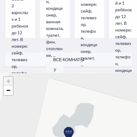
н,
й и 1
номере:
2
кондици
ребёнок
сейф,
взрослы
онер,
до 12
телевиз
х и 1
ванная
лет. В
ор,
ребенок
комната,
номере:
телефо
до 12
туалет,
сейф,
н,
лет. В
фен,
телевиз
кондици
номере:
отоплен
ор,
онер,
сейф,
ие, ...
телефо
туалет,
телевиз
ВСЕ КОМНАТЫ
н,
...
ор,
У
кондици
телефо
З
онер,
У
н,
+
Н
балкон,
З
кондици
−
А
...
Н
онер, ...
Т
А
Ь
У
Т
У
Б
З
Ь
З
О
Н
Б
Н
Л
А
О
А
Ь
Т
Л
Т