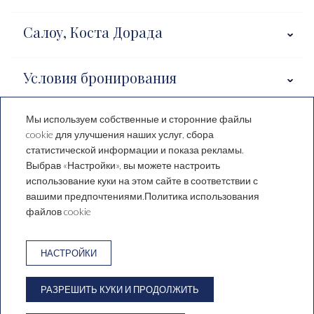
Салоу, Коста Дорада
Условия бронирования
Мы используем собственные и сторонние файлы
cookie для улучшения наших услуг, сбора
Hotel Santa Mónica Playa
статистической информации и показа рекламы.
Выбрав «Настройки», вы можете настроить
C/ de Falset, 1, 43840 Salou,
использование куки на этом сайте в соответствии с
Tarragona, España
вашими предпочтениями.Политика использования
T. +34 977 38 15 00
reservas@saragrup.com
файлов cookie
ЮРИДИЧЕСКОЕ УВЕДОМЛЕНИЕ
ПОЛИТИКА КОНФИДЕНЦИАЛЬНОСТИ
НАСТРОЙКИ
ПОЛИТИКА ИСПОЛЬЗОВАНИЯ ФАЙЛОВ COOKIE
EMAIL РАССЫЛКА
РАЗРЕШИТЬ КУКИ И ПРОДОЛЖИТЬ
РАЗРЕШЕНИЕ СПОРОВ ОНЛАЙН