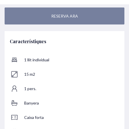
RESERVA ARA
Característiques
1 llit individual
15 m2
1 pers.
Banyera
Caixa forta