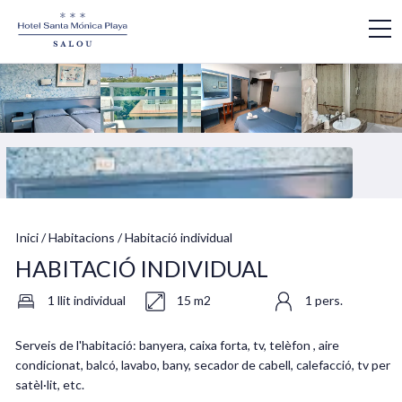
Inici
/
Habitacions
/
Habitació individual
HABITACIÓ INDIVIDUAL
1 llit individual
15 m2
1 pers.
Serveis de l'habitació: banyera, caixa forta, tv, telèfon , aire
condicionat, balcó, lavabo, bany, secador de cabell, calefacció, tv per
satèl·lit, etc.