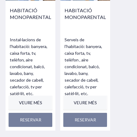
HABITACIÓ
HABITACIÓ
MONOPARENTAL
MONOPARENTAL
Instal·lacions de
Serveis de
l'habitació: banyera,
l'habitació: banyera,
caixa forta, tv,
caixa forta, tv,
telèfon, aire
telèfon , aire
condicionat, balcó,
condicionat, balcó,
lavabo, bany,
lavabo, bany,
secador de cabell,
secador de cabell,
calefacció, tv per
calefacció, tv per
satèl·lit, etc.
satèl·lit, etc.
VEURE MÉS
VEURE MÉS
RESERVAR
RESERVAR