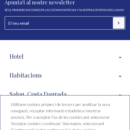
Apunta't al nostre newsletter
SÉ EL PRIMERO EN CONOCER LAS ÚLTIMAS NOTICIAS Y NUESTRAS OFERTAS EXCLUSIVAS
Hotel
Habitacions
Salou, Costa Daurada
Utilitzem cookies pròpies i de tercers per analitzar la seva
navegació, recopilar informació estadística i mostrar
Condicions de reserva
anuncis. Per a acceptar l’ús de les cookies pot seleccionar
‘Acceptar cookies i continuar’. Així mateix, seleccionant
‘Configuració’ podrà configurar l’ús de les cookies