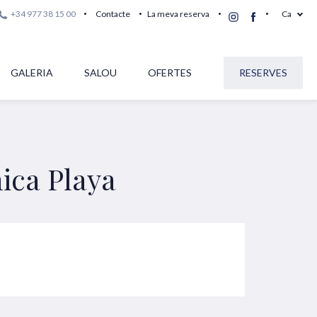
+34 977 38 15 00
Contacte
La meva reserva
Ca
GALERIA
SALOU
OFERTES
RESERVES
nica Playa