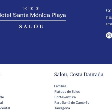
Co
no
LES
s
Salou, Costa Daurada
Famílies
Platges de Salou
ple
PortAventura
al
Parc Samà de Cambrils
rental
Tarragona