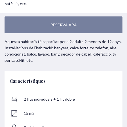
satèl·lit, etc.
RESERVA ARA
Aquesta habitació té capacitat per a 2 adults 2 menors de 12 anys.
Instal·lacions de l'habitació: banyera, caixa forta, tv, telèfon, aire
condicionat, balcó, lavabo, bany, secador de cabell, calefacció, tv
per satèl·lit, etc.
Característiques
2 llits individuals + 1 llit doble
15 m2