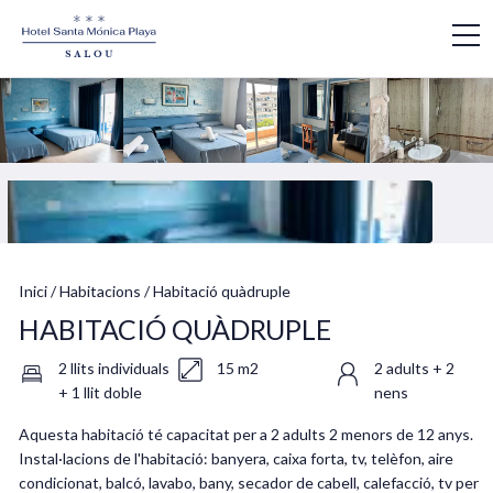
Inici
/
Habitacions
/
Habitació quàdruple
HABITACIÓ QUÀDRUPLE
2 llits individuals
15 m2
2 adults + 2
+ 1 llit doble
nens
Aquesta habitació té capacitat per a 2 adults 2 menors de 12 anys.
Instal·lacions de l'habitació: banyera, caixa forta, tv, telèfon, aire
condicionat, balcó, lavabo, bany, secador de cabell, calefacció, tv per