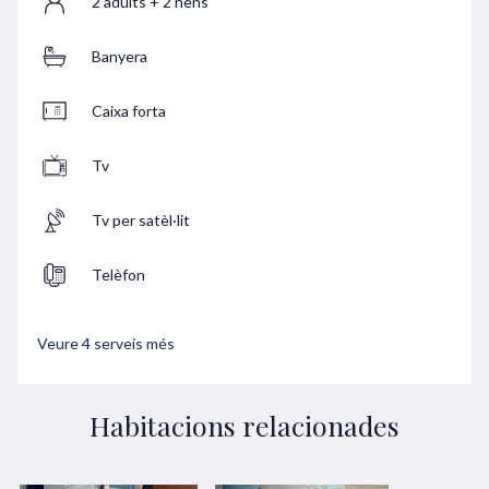
2 adults + 2 nens
Banyera
Caixa forta
Tv
Tv per satèl·lit
Telèfon
Veure 4 serveis més
Habitacions relacionades