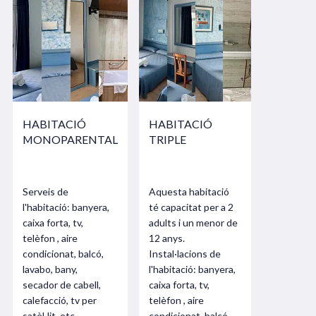
HABITACIÓ
HABITACIÓ
MONOPARENTAL
TRIPLE
Serveis de
Aquesta habitació
l'habitació: banyera,
té capacitat per a 2
caixa forta, tv,
adults i un menor de
telèfon , aire
12 anys.
condicionat, balcó,
Instal·lacions de
lavabo, bany,
l'habitació: banyera,
secador de cabell,
caixa forta, tv,
calefacció, tv per
telèfon , aire
satèl·lit, etc.
condicionat, balcó,