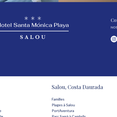
Co
NOS
Salou, Costa Daurada
Familles
Plages à Salou
e
PortAventura
le
Parc Samà à Cambrils