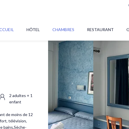
CCUEIL
HÔTEL
CHAMBRES
RESTAURANT
G
2 adultes + 1
enfant
fant de moins de 12
ort, télévision,
 de bains,Sèche-