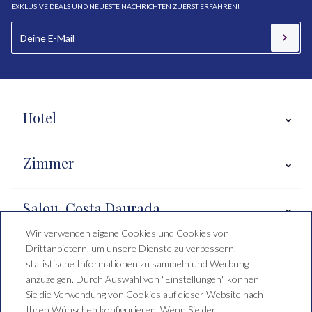
EXKLUSIVE DEALS UND NEUESTE NACHRICHTEN ZUERST ERFAHREN!
Hotel
Zimmer
Salou, Costa Daurada
Wir verwenden eigene Cookies und Cookies von
Drittanbietern, um unsere Dienste zu verbessern,
Buchungsbedingungen
statistische Informationen zu sammeln und Werbung
anzuzeigen. Durch Auswahl von "Einstellungen" können
Sie die Verwendung von Cookies auf dieser Website nach
Ihren Wünschen konfigurieren. Wenn Sie der