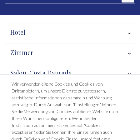
Hotel
Zimmer
Salou, Costa Daurada
Wir verwenden eigene Cookies und Cookies von
Drittanbietern, um unsere Dienste zu verbessern,
Buchungsbedingungen
statistische Informationen zu sammeln und Werbung
anzuzeigen. Durch Auswahl von "Einstellungen" können
Sie die Verwendung von Cookies auf dieser Website nach
Ihren Wünschen konfigurieren. Wenn Sie der
Hotel Santa Mónica Playa
Installation zustimmen, klicken Sie auf "Cookies
akzeptieren", oder Sie können Ihre Einstellungen auch
C/ de Falset, 1, 43840 Salou,
durch Drücken von "Cookie-Einstellungen" festlegen.